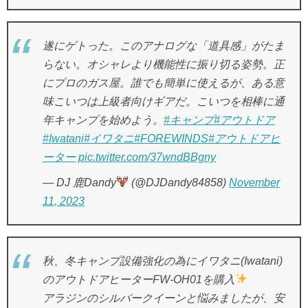
遂にゲトった。このアナログな「道具感」がたま
らない。オシャレより機能性に振り切る姿勢。正
にプロのガス屋。誰でも簡単に使えるが、ある意
味こいつは上級者向けギアだ。こいつを相棒に通
年キャンプを始めよう。
#キャンプ
#アウトドア
#Iwatani
#イワタニ
#FOREWINDS
#アウトドアヒ
ーター
pic.twitter.com/37wndBBgny
— DJ 鹿Dandy
(@DJDandy84858)
November
11, 2023
秋、冬キャンプ設備強化の為にイワタニ(Iwatani)
のアウトドアヒーターFW-OH01を購入
アラジンのシルバークイーンと悩みましたが、安