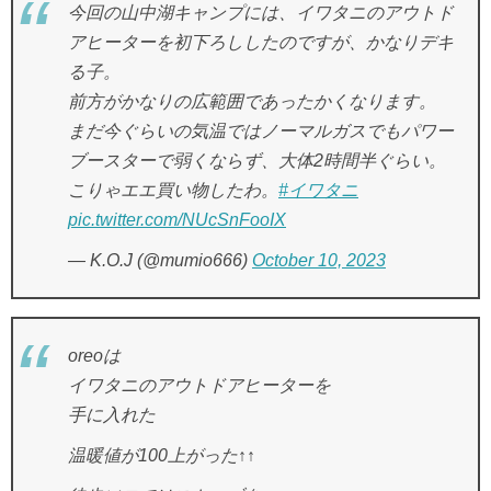
今回の山中湖キャンプには、イワタニのアウトド
アヒーターを初下ろししたのですが、かなりデキ
る子。
前方がかなりの広範囲であったかくなります。
まだ今ぐらいの気温ではノーマルガスでもパワー
ブースターで弱くならず、大体2時間半ぐらい。
こりゃエエ買い物したわ。
#イワタニ
pic.twitter.com/NUcSnFooIX
— K.O.J (@mumio666)
October 10, 2023
oreoは
イワタニのアウトドアヒーターを
手に入れた
温暖値が100上がった↑↑