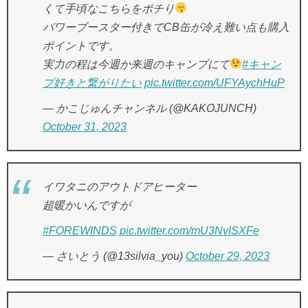
くて手頃なこちらをポチり
パワーブースター付きでCB缶が冷え難い点も購入
ポイントです。
実力の程は今週か来週のキャンプにて
#キャン
プ好きと繋がりたい
pic.twitter.com/UFYAychHuP
— かこじゅんチャンネル (@KAKOJUNCH)
October 31, 2023
イワタニのアウトドアヒーター
超暖かいんですが
#FOREWINDS
pic.twitter.com/mU3NvISXFe
— さいとう (@13silvia_you)
October 29, 2023