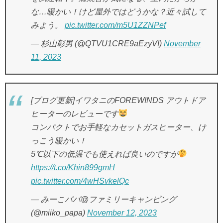
な…暖かい！けど屋外ではどうかな？近々試して
みよう。
pic.twitter.com/m5U1ZZNPef
— 杉山彰男 (@QTVU1CRE9aEzyVI)
November
11, 2023
[ブログ更新]イワタニのFOREWINDS アウトドア
ヒーターのレビューです
コンパクトでお手軽なカセットガスヒーター、け
っこう暖かい！
5℃以下の低温でも使えれば良いのですが
https://t.co/Khin899gmH
pic.twitter.com/4wHSvkelQc
— みーこパパ@ファミリーキャンピング
(@miiko_papa)
November 12, 2023