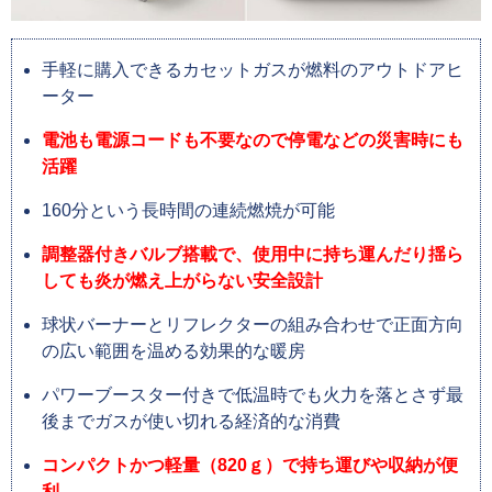
手軽に購入できるカセットガスが燃料のアウトドアヒ
ーター
電池も電源コードも不要なので停電などの災害時にも
活躍
160分という長時間の連続燃焼が可能
調整器付きバルブ搭載で、使用中に持ち運んだり揺ら
しても炎が燃え上がらない安全設計
球状バーナーとリフレクターの組み合わせで正面方向
の広い範囲を温める効果的な暖房
パワーブースター付きで低温時でも火力を落とさず最
後までガスが使い切れる経済的な消費
コンパクトかつ軽量（820ｇ）で持ち運びや収納が便
利