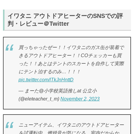
イワタニ アウトドアヒーターのSNSでの評
判・レビュー＠Twitter
買っちゃったぜー！！イワタニのガス缶が装着で
きるアウトドアヒーター！！COチェッカーも買
った！！あとはテントのスカートを自作して実際
にテント泊するのみ…！！！
pic.twitter.com/lTkJnHnttD
— まーた@小学校英語推しat 公立小
(@eleteacher_t_m)
November 2, 2023
ニューアイテム、イワタニのアウトドアヒーター
を試運転中。燃焼音が気になる、室内だからか