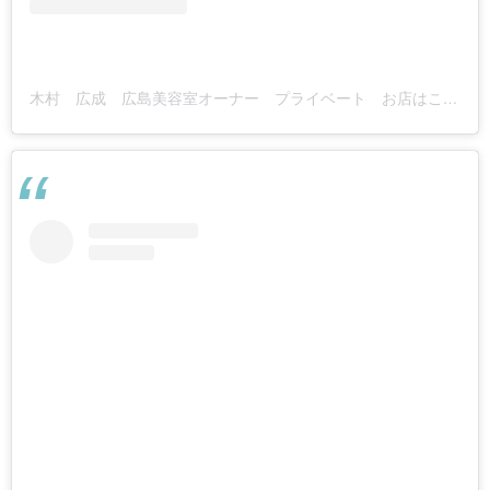
木村 広成 広島美容室オーナー プライベート お店はこちら↓↓↓(@kosei_321)がシェアした投稿