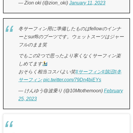
— Zion oki (@zion_oki)
January 11, 2023
冬サーフィン用に準備したものはfellowのインナ
ーとsurf8のブーツです。ウェットスーツはジャー
フルのまま笑
でもこの2つで思ったより寒くなくサーフィン楽
しめてます
おそらく相当コスパよい笑
#サーフィン
#鵠沼
#冬
サーフィン
pic.twitter.com/79Dn4biEYs
— けんゆう@波乗り (@10Mtothemoon)
February
25, 2023