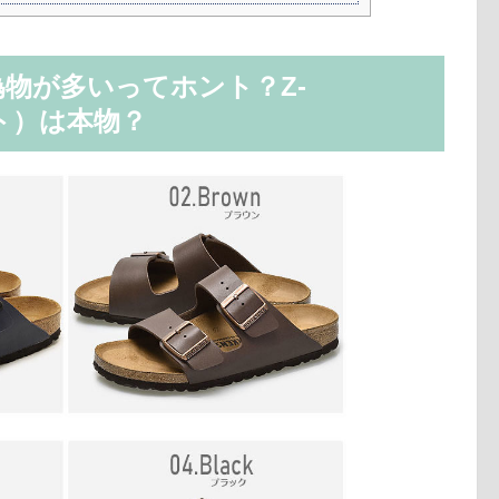
物が多いってホント？Z-
ト）は本物？