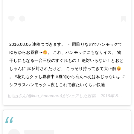
2016.08.05 連稿つづきます。 ・ 雨降りなのでハンモックで
ゆらゆらお昼寝〜
。 これ、ハンモックにもなりイス、 物
干しにもなる一台三役のすぐれもの！ 絶対いらない！とおと
しゃんに 猛反対されたけど、 こっそり持ってきて大正解
。 #花丸もクゥも昼寝中 #昼間から呑んべえは私じゃないよ #
シフラスハンモック #夜もこれで寝たいくらい快適
fujiko
さん(@kuu_hanamaru)がシェアした投稿 –
2016年 8月月4日午後10時46分PDT