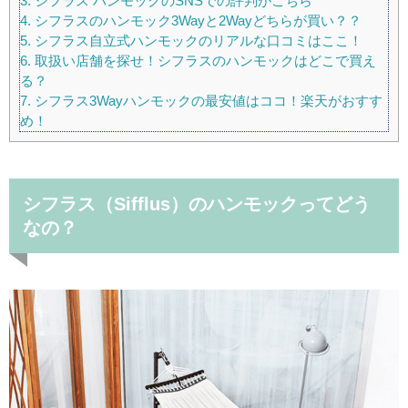
3.
シフラス ハンモックのSNSでの評判がこちら
4.
シフラスのハンモック3Wayと2Wayどちらが買い？？
5.
シフラス自立式ハンモックのリアルな口コミはここ！
6.
取扱い店舗を探せ！シフラスのハンモックはどこで買え
る？
7.
シフラス3Wayハンモックの最安値はココ！楽天がおすす
め！
シフラス（Sifflus）のハンモックってどう
なの？