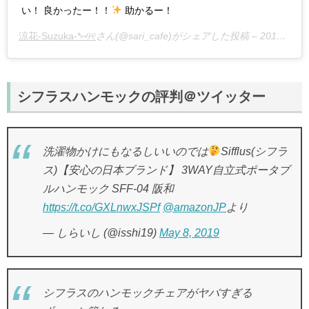
い！ 良かったー！！
助かるー！
涼花-Suzuka-*⑅︎୨୧
さん(@sari_cafe)がシェアした投稿 –
2019年 5月月19日午前2時33分PDT
シフラスハンモックの評判＠ツイッター
洗濯物かけにもなるしいいのでは
Sifflus(シフラ
ス)【安心の日本ブランド】 3WAY自立式ポータブ
ルハンモック SFF-04 阪和
https://t.co/GXLnwxJSPf
@amazonJP
より
— しらいし (@isshi19)
May 8, 2019
シフラスのハンモックチェアがヤバすぎる