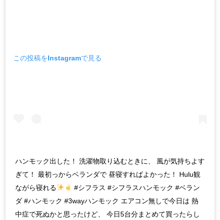
この投稿をInstagramで見る
ハンモック出した！ 洗濯物取り込むときに、 風が気持ちよす
ぎて！ 最初っからベランダで 昼寝すればよかった！ Hulu観
ながら寝れる
#シフラス #シフラスハンモック #ベラン
ダ #ハンモック #3wayハンモック エアコン無しで今日は 熱
中症で死ぬかと思ったけど、 今日5台分まとめて買ったらし