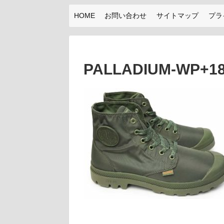
HOME
お問い合わせ
サイトマップ
プラ
PALLADIUM-WP+18