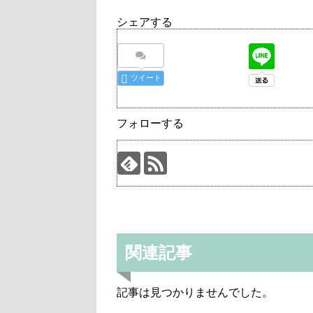
シェアする
ツイート
フォローする
関連記事
記事は見つかりませんでした。