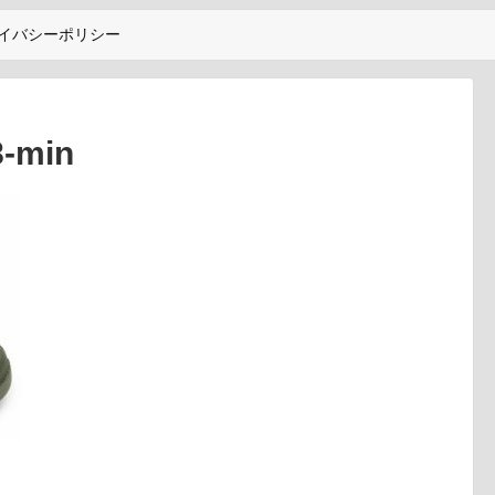
イバシーポリシー
-min