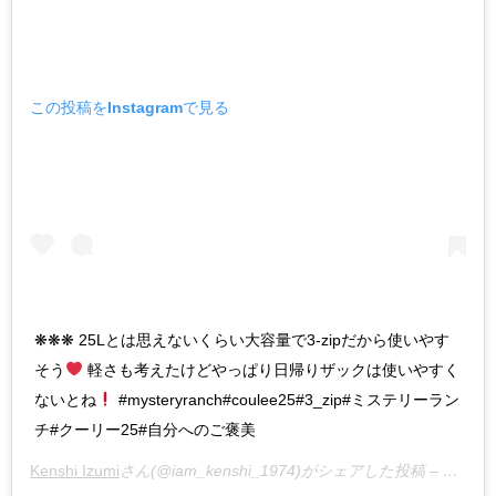
この投稿をInstagramで見る
❋❋❋ 25Lとは思えないくらい大容量で3-zipだから使いやす
そう
軽さも考えたけどやっぱり日帰りザックは使いやすく
ないとね
#mysteryranch#coulee25#3_zip#ミステリーラン
チ#クーリー25#自分へのご褒美
Kenshi Izumi
さん(@iam_kenshi_1974)がシェアした投稿 –
2019