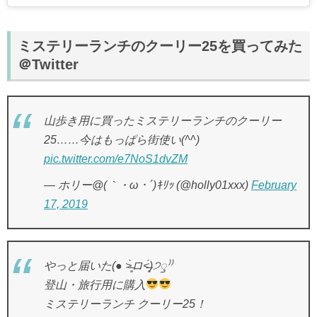
ミステリーランチのクーリー25を買ってみた
＠Twitter
山歩き用に買ったミステリーランチのクーリー
25……今はもっぱら街使い(^^)
pic.twitter.com/e7NoS1dvZM
— ホリー@(｀・ω・´)ｷﾘｯ (@holly01xxx)
February
17, 2019
やっと届いた(● ˃̶͈̀ロ˂̶͈́)੭ꠥ⁾⁾
登山・旅行用に購入
ミステリーランチ クーリー25！