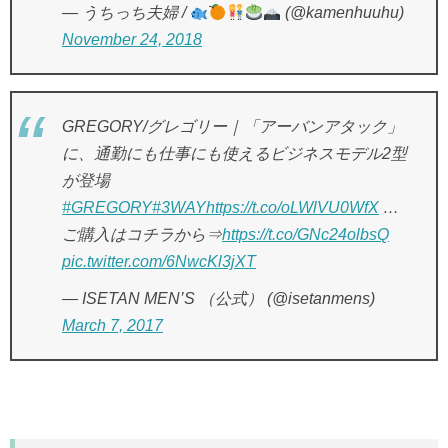
— うちっち夫婦 /
(@kamenhuuhu)
November 24, 2018
GREGORY/グレゴリー｜「アーバンアタック」
に、通勤にも仕事にも使えるビジネスモデル2型
が登場
#GREGORY
#3WAY
https://t.co/oLWlVU0WfX
…
ご購入はコチラから⇒
https://t.co/GNc24olbsQ
pic.twitter.com/6NwcKl3jXT
— ISETAN MEN’S （公式） (@isetanmens)
March 7, 2017