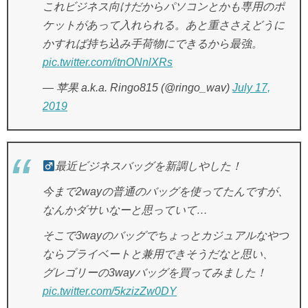
これビジネス向けだからパソコンとかも専用のポ
ケットがあって入れられる。あと重ささえどうに
かすれば持ち込み手荷物にできるから最強。
pic.twitter.com/itnONnlXRs
— 苹果 a.k.a. Ringo815 (@ringo_wav)
July 17,
2019
最近ビジネスバッグを新調しやした！
今まで2wayの普通のバッグを使ってたんですが、
なんかダサいなーと思っていて…
そこで3wayのバッグでちょっとカジュアルなやつ
ならプライベートと兼用できそうだなと思い、
グレゴリーの3wayバッグを買ってみました！
pic.twitter.com/5kzizZw0DY