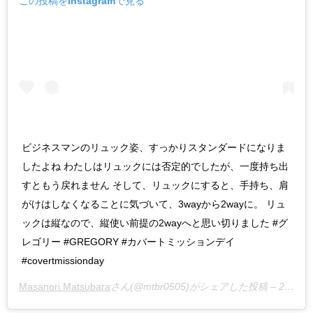
この投稿をInstagramで見る
ビジネスマンのリュック姿、すっかりスタンダードになりま
したよね わたしはリュックには否定的でしたが、一度持ち出
すともう戻れません そして、リュックにすると、手持ち、肩
がけはしなくなることに気づいて、3wayから2wayに。 リュ
ックは縦なので、縦使い前提の2wayへと思い切りました #グ
レゴリー #GREGORY #カバートミッションデイ
#covertmissionday
Masanori Matsubara
さん(@mtbr0505)がシェアした投稿 –
2019年 7月月4日午後5時21分PDT