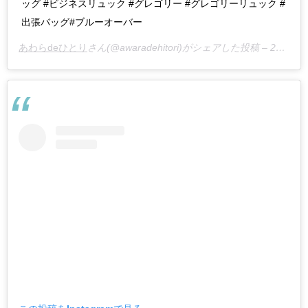
ッグ #ビジネスリュック #グレゴリー #グレゴリーリュック #
出張バッグ#ブルーオーバー
あわらdeひとり
さん(@awaradehitori)がシェアした投稿 –
2019年 7月月10日午後8時24分PDT