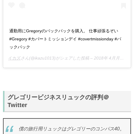
通勤用にGregoryのバックパックを購入。 仕事頑張るぞい
#Gregory #カバートミッションデイ #covertmissionday #バ
ックパック
イカズ
さん(@ikazu1013)がシェアした投稿 –
2018年 4月月5日午前3時21分PDT
グレゴリービジネスリュックの評判＠
Twitter
僕の旅行用リュックはグレゴリーのコンパス40。